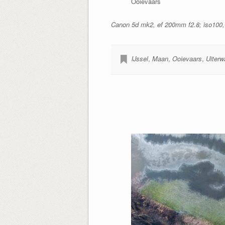
Ooievaars
Canon 5d mk2, ef 200mm f2.8; iso100, f
IJssel
,
Maan
,
Ooievaars
,
Uiterw