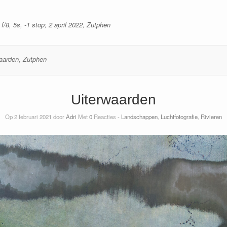
/8, 5s, -1 stop; 2 april 2022, Zutphen
aarden
,
Zutphen
Uiterwaarden
Op 2 februari 2021 door
Adri
Met
0
Reacties -
Landschappen
,
Luchtfotografie
,
Rivieren