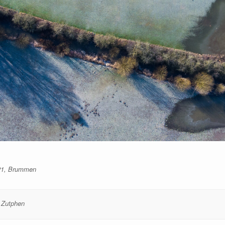
021, Brummen
,
Zutphen