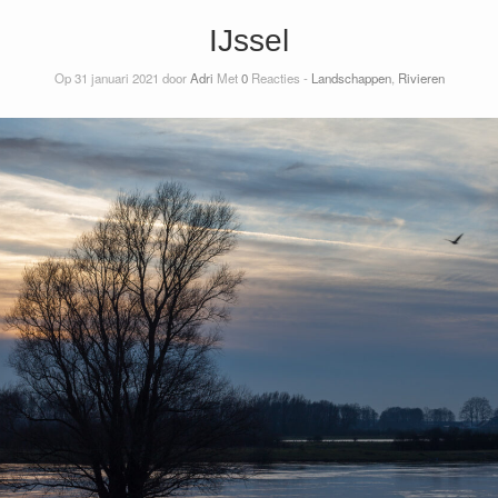
IJssel
Op 31 januari 2021 door
Adri
Met
0
Reacties -
Landschappen
,
Rivieren