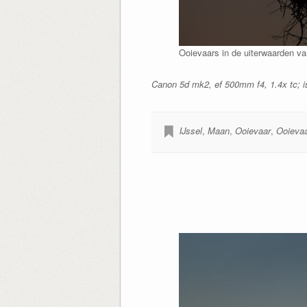
Ooievaars in de uiterwaarden va
Canon 5d mk2, ef 500mm f4, 1.4x tc; is
IJssel
,
Maan
,
Ooievaar
,
Ooieva