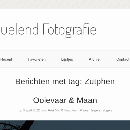
Nuelend Fotografie
Recent
Favorieten
Lijstjes
Archief
Contact
Berichten met tag:
Zutphen
Ooievaar & Maan
Op 3 april 2022 door
Adri
Met
0
Reacties -
Maan
,
Reigers
,
Vogels