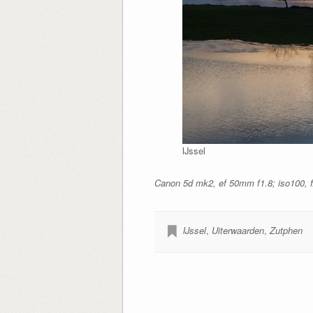
IJssel
Canon 5d mk2, ef 50mm f1.8; iso100, f/
IJssel
,
Uiterwaarden
,
Zutphen