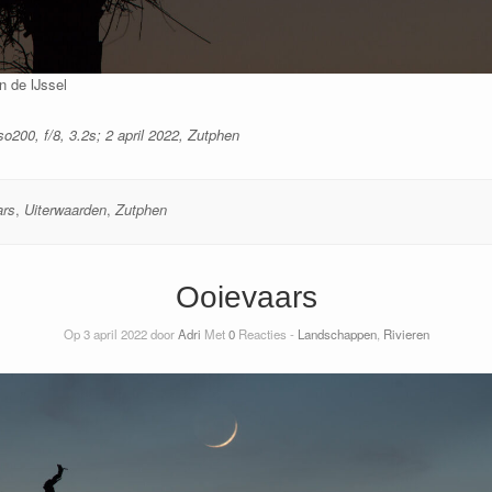
n de IJssel
o200, f/8, 3.2s; 2 april 2022, Zutphen
ars
,
Uiterwaarden
,
Zutphen
Ooievaars
Op 3 april 2022 door
Adri
Met
0
Reacties -
Landschappen
,
Rivieren