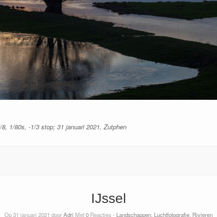
8, 1/80s, -1/3 stop; 31 januari 2021, Zutphen
IJssel
Op 31 januari 2021 door
Adri
Met
0
Reacties -
Landschappen
,
Luchtfotografie
,
Rivieren