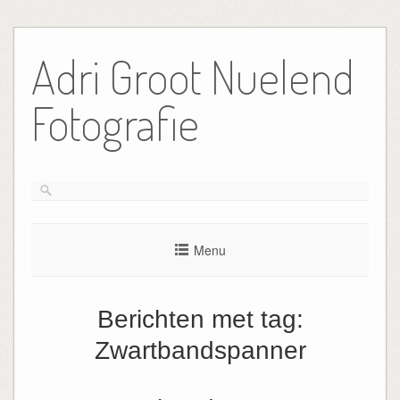
Ga
naar
Adri Groot Nuelend
de
inhoud
Fotografie
Menu
Berichten met tag:
Zwartbandspanner