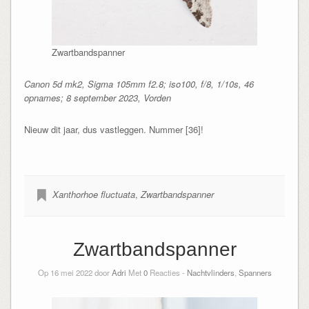
Zwartbandspanner
Canon 5d mk2, Sigma 105mm f2.8; iso100, f/8, 1/10s, 46
opnames; 8 september 2023, Vorden
Nieuw dit jaar, dus vastleggen. Nummer [36]!
Xanthorhoe fluctuata
,
Zwartbandspanner
Zwartbandspanner
Op 16 mei 2022 door
Adri
Met
0
Reacties -
Nachtvlinders
,
Spanners