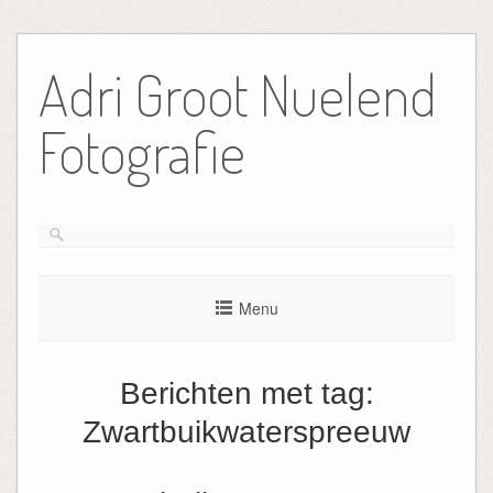
Ga
naar
Adri Groot Nuelend
de
inhoud
Fotografie
Menu
Berichten met tag:
Zwartbuikwaterspreeuw