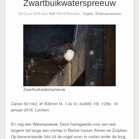
Zwartbuikwaterspreeuw
Op 5 juni 2026 door
Adri
Met
0
Reacties -
Vogels
,
Waterspreeuwen
Zwartbuikwaterspreeuw
Canon 5d mk2, ef 500mm f4, 1.4x tc; iso800, f/8, 1/25s; 16
januari 2016, Lochem
En nog een Waterspreeuw. Deze foerageerde voor een wat
langere tijd langs een vistrap in Berkel tussen Almen en Zutphen.
Op bovenstaande foto zit de vogel even te rusten onder de brug.