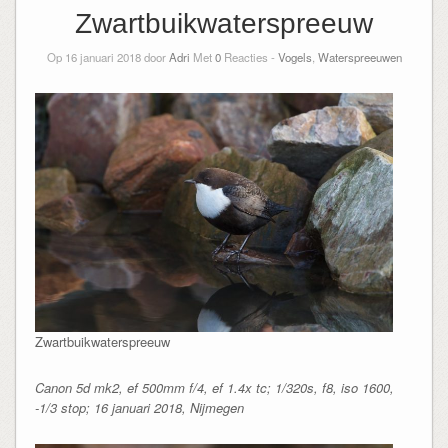
Zwartbuikwaterspreeuw
Op 16 januari 2018 door
Adri
Met
0
Reacties -
Vogels
,
Waterspreeuwen
Zwartbuikwaterspreeuw
Canon 5d mk2, ef 500mm f/4, ef 1.4x tc; 1/320s, f8, iso 1600,
-1/3 stop; 16 januari 2018, Nijmegen