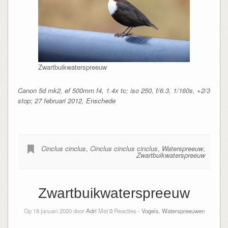
Zwartbuikwaterspreeuw
Canon 5d mk2, ef 500mm f4, 1.4x tc; iso 250, f/6.3, 1/160s, +2/3
stop; 27 februari 2012, Enschede
Cinclus cinclus
,
Cinclus cinclus cinclus
,
Waterspreeuw
,
Zwartbuikwaterspreeuw
Zwartbuikwaterspreeuw
Op 18 januari 2020 door
Adri
Met
0
Reacties -
Vogels
,
Waterspreeuwen