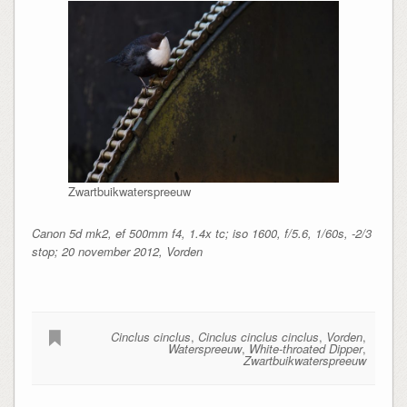
Zwartbuikwaterspreeuw
Canon 5d mk2, ef 500mm f4, 1.4x tc; iso 1600, f/5.6, 1/60s, -2/3
stop; 20 november 2012, Vorden
Cinclus cinclus
,
Cinclus cinclus cinclus
,
Vorden
,
Waterspreeuw
,
White-throated Dipper
,
Zwartbuikwaterspreeuw