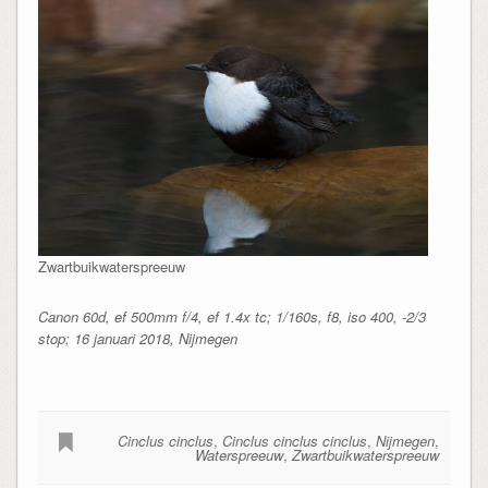
Zwartbuikwaterspreeuw
Canon 60d, ef 500mm f/4, ef 1.4x tc; 1/160s, f8, iso 400, -2/3
stop; 16 januari 2018, Nijmegen
Cinclus cinclus
,
Cinclus cinclus cinclus
,
Nijmegen
,
Waterspreeuw
,
Zwartbuikwaterspreeuw