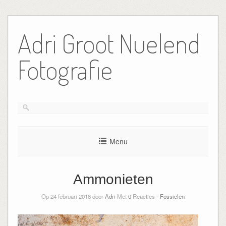
Ga
naar
Adri Groot Nuelend
de
inhoud
Fotografie
Menu
Ammonieten
Op 24 februari 2018 door
Adri
Met
0
Reacties -
Fossielen