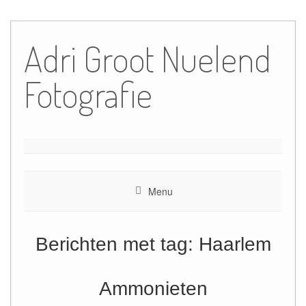
Ga
naar
Adri Groot Nuelend
de
inhoud
Fotografie
Menu
Berichten met tag:
Haarlem
Ammonieten