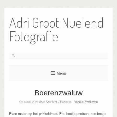
Ga
naar
Adri Groot Nuelend
de
inhoud
Fotografie
Menu
Boerenzwaluw
Op 6 mei 2021 door
Adri
Met
0
Reacties -
Vogels
,
Zwaluwen
Even rusten op het prikkeldraad. Een beetje poetsen, een beetje