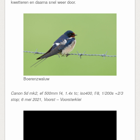
kwetteren en daarna snel weer door.
Boerenzwaluw
Canon 5d mk2, ef 500mm f4, 1.4x tc; iso400, f/8, 1/200s +2/3
stop; 6 mei 2021, Voorst – Voorsterklei