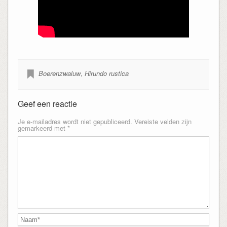
Boerenzwaluw
,
Hirundo rustica
Geef een reactie
Je e-mailadres wordt niet gepubliceerd.
Vereiste velden zijn
gemarkeerd met
*