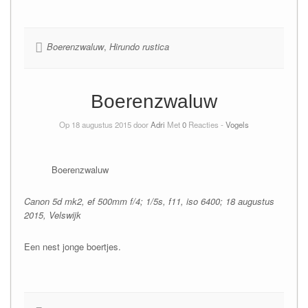
Boerenzwaluw
,
Hirundo rustica
Boerenzwaluw
Op 18 augustus 2015 door
Adri
Met
0
Reacties -
Vogels
Boerenzwaluw
Canon 5d mk2, ef 500mm f/4; 1/5s, f11, iso 6400; 18 augustus
2015, Velswijk
Een nest jonge boertjes.