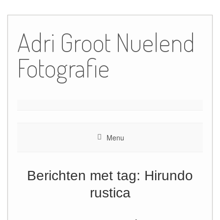
Ga
naar
Adri Groot Nuelend
de
inhoud
Fotografie
Menu
Berichten met tag:
Hirundo
rustica