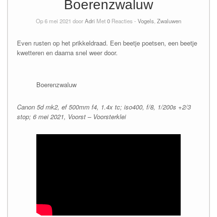
Boerenzwaluw
Op 6 mei 2021 door
Adri
Met
0
Reacties -
Vogels
,
Zwaluwen
Even rusten op het prikkeldraad. Een beetje poetsen, een beetje
kwetteren en daarna snel weer door.
Boerenzwaluw
Canon 5d mk2, ef 500mm f4, 1.4x tc; iso400, f/8, 1/200s +2/3
stop; 6 mei 2021, Voorst – Voorsterklei