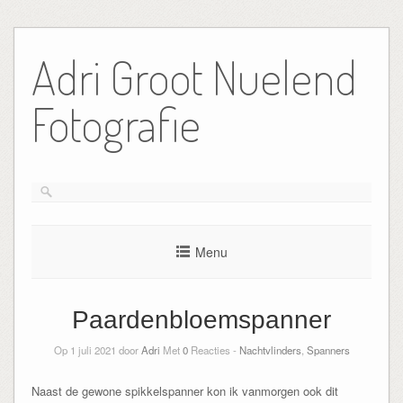
Ga
naar
Adri Groot Nuelend
de
inhoud
Fotografie
Menu
Paardenbloemspanner
Op 1 juli 2021 door
Adri
Met
0
Reacties -
Nachtvlinders
,
Spanners
Naast de gewone spikkelspanner kon ik vanmorgen ook dit