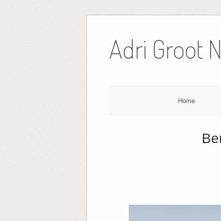
Ga
naar
Adri Groot 
de
inhoud
Home
Be