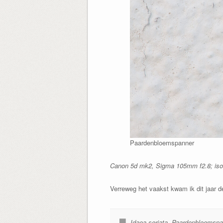
Paardenbloemspanner
Canon 5d mk2, Sigma 105mm f2.8; iso1
Verreweg het vaakst kwam ik dit jaar d
Idaea seriata
,
Paardenbloemspa