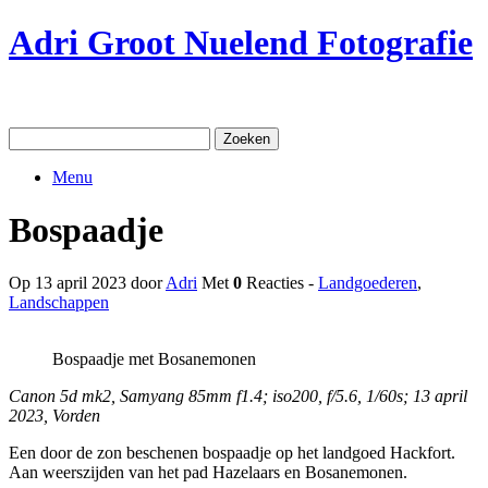
Ga
Adri Groot Nuelend Fotografie
naar
de
inhoud
Zoeken
naar:
Menu
Bospaadje
Op 13 april 2023 door
Adri
Met
0
Reacties -
Landgoederen
,
Landschappen
Bospaadje met Bosanemonen
Canon 5d mk2, Samyang 85mm f1.4; iso200, f/5.6, 1/60s; 13 april
2023, Vorden
Een door de zon beschenen bospaadje op het landgoed Hackfort.
Aan weerszijden van het pad Hazelaars en Bosanemonen.