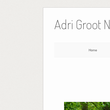
Ga
naar
Adri Groot 
de
inhoud
Home