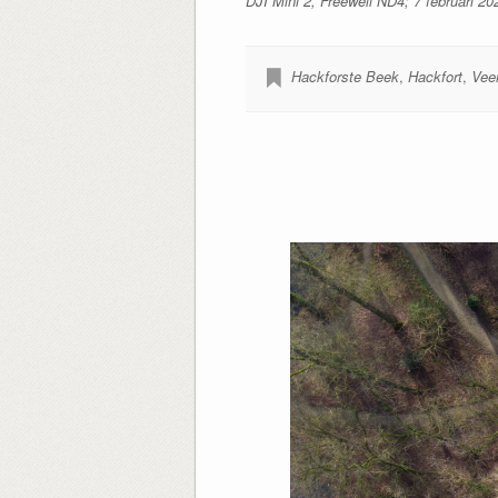
DJI Mini 2, Freewell ND4; 7 februari 20
Hackforste Beek
,
Hackfort
,
Vee