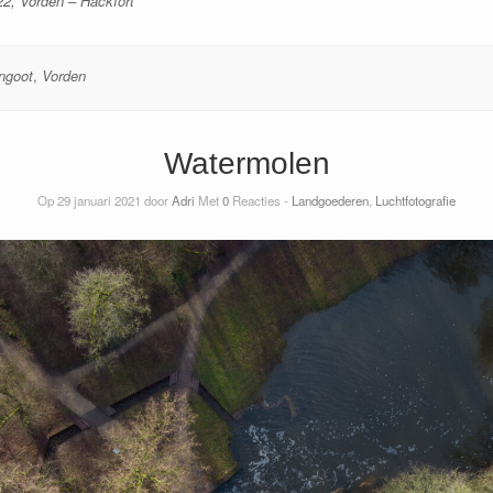
22, Vorden – Hackfort
ngoot
,
Vorden
Watermolen
Op 29 januari 2021 door
Adri
Met
0
Reacties -
Landgoederen
,
Luchtfotografie