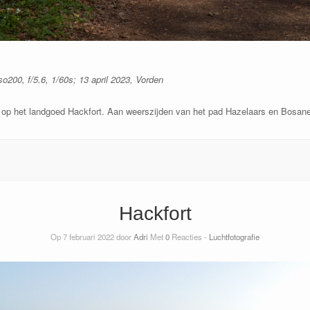
00, f/5.6, 1/60s; 13 april 2023, Vorden
op het landgoed Hackfort. Aan weerszijden van het pad Hazelaars en Bosa
Hackfort
Op 7 februari 2022 door
Adri
Met
0
Reacties -
Luchtfotografie