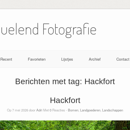
Nuelend Fotografie
Recent
Favorieten
Lijstjes
Archief
Contact
Berichten met tag:
Hackfort
Hackfort
Op 7 mei 2026 door
Adri
Met
0
Reacties -
Bomen
,
Landgoederen
,
Landschappen