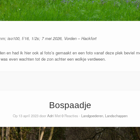
 iso100, f/16, 1/2s; 7 mei 2026, Vorden – Hackfort
den en had ik hier ook al foto’s gemaakt en een foto vanaf deze plek beviel me
t was even wachten tot de zon achter een wolkje verdween.
Bospaadje
Op 13 april 2023 door
Adri
Met
0
Reacties -
Landgoederen
,
Landschappen