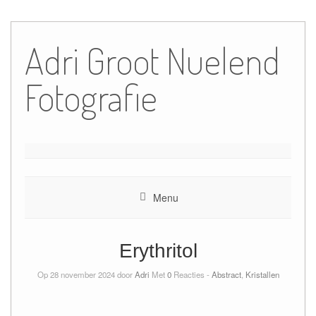
Ga
naar
Adri Groot Nuelend
de
inhoud
Fotografie
Menu
Erythritol
Op 28 november 2024 door
Adri
Met
0
Reacties -
Abstract
,
Kristallen