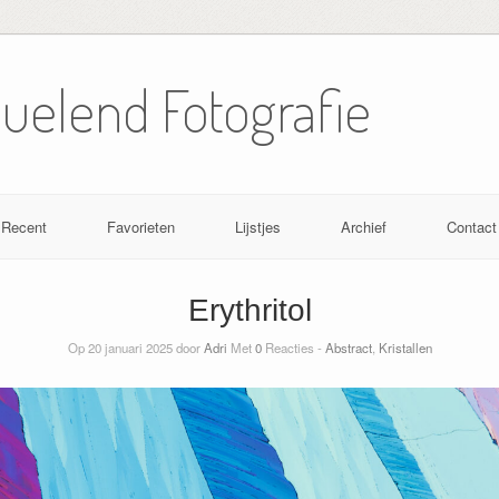
Nuelend Fotografie
Recent
Favorieten
Lijstjes
Archief
Contact
Erythritol
Op 20 januari 2025 door
Adri
Met
0
Reacties -
Abstract
,
Kristallen