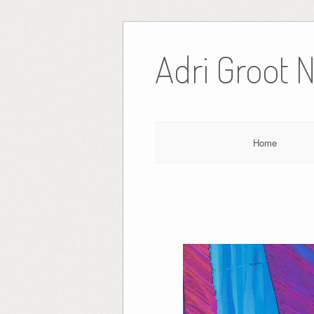
Ga
naar
Adri Groot 
de
inhoud
Home