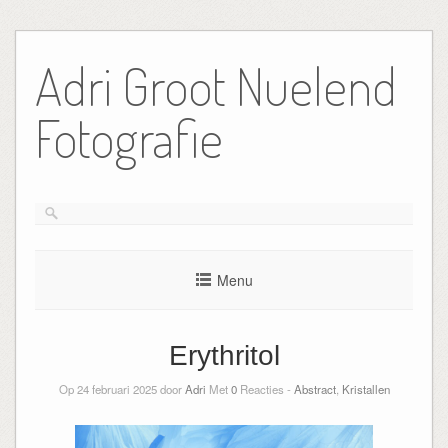
Ga
naar
Adri Groot Nuelend
de
inhoud
Fotografie
Menu
Erythritol
Op 24 februari 2025 door
Adri
Met
0
Reacties -
Abstract
,
Kristallen