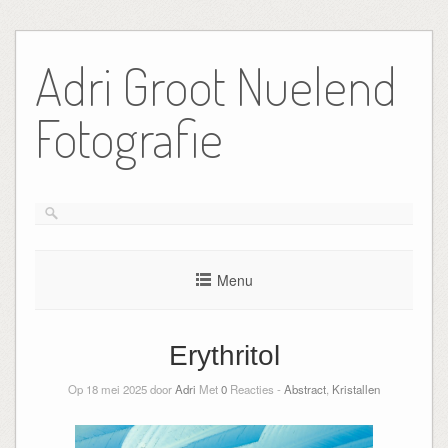
Ga
naar
Adri Groot Nuelend
de
inhoud
Fotografie
Menu
Erythritol
Op 18 mei 2025 door
Adri
Met
0
Reacties -
Abstract
,
Kristallen