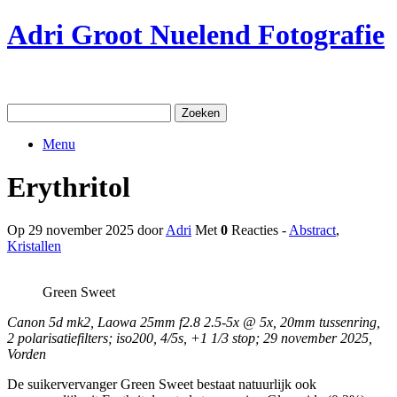
Ga
Adri Groot Nuelend Fotografie
naar
de
inhoud
Zoeken
naar:
Menu
Erythritol
Op 29 november 2025 door
Adri
Met
0
Reacties -
Abstract
,
Kristallen
Green Sweet
Canon 5d mk2, Laowa 25mm f2.8 2.5-5x @ 5x, 20mm tussenring,
2 polarisatiefilters; iso200, 4/5s, +1 1/3 stop; 29 november 2025,
Vorden
De suikervervanger Green Sweet bestaat natuurlijk ook