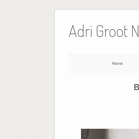
Ga
naar
Adri Groot 
de
inhoud
Home
B