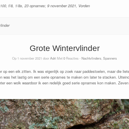
00, f/8, 1/8s, 23 opnames; 9 november 2021, Vorden
linder
Grote Wintervlinder
Op 1 november 2021 door
Adri
Met
0
Reacties -
Nachtvlinders
,
Spanners
der op een eik zitten. Ik was eigenlijk op zoek naar paddestoelen, maar die li
 was het lastig om een serie opnames te maken om later te stacken. Uiteinde
hter een wolk waardoor ik een redelijk goed serie opnames kon maken. Zeven 