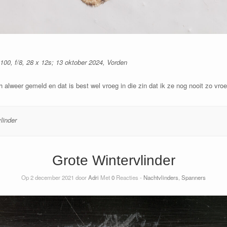
0, f/8, 28 x 12s; 13 oktober 2024, Vorden
h alweer gemeld en dat is best wel vroeg in die zin dat ik ze nog nooit zo vro
linder
Grote Wintervlinder
Op 2 december 2021 door
Adri
Met
0
Reacties -
Nachtvlinders
,
Spanners