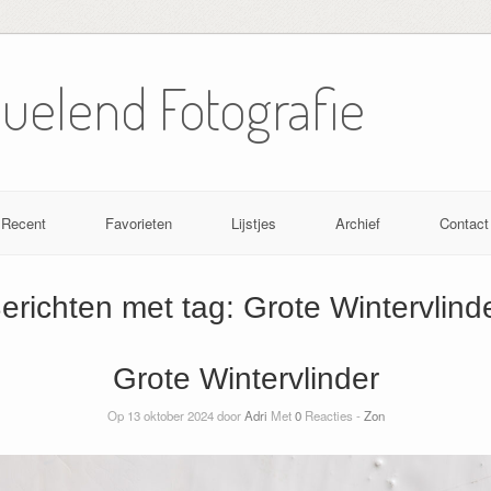
Nuelend Fotografie
Recent
Favorieten
Lijstjes
Archief
Contact
erichten met tag:
Grote Wintervlind
Grote Wintervlinder
Op 13 oktober 2024 door
Adri
Met
0
Reacties -
Zon