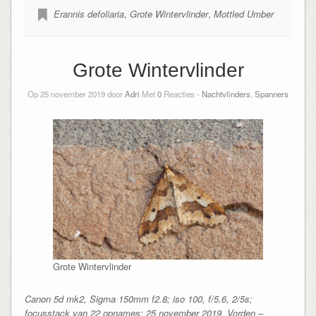
Erannis defoliaria
,
Grote Wintervlinder
,
Mottled Umber
Grote Wintervlinder
Op 25 november 2019 door
Adri
Met
0
Reacties -
Nachtvlinders
,
Spanners
Grote Wintervlinder
Canon 5d mk2, Sigma 150mm f2.8; iso 100, f/5.6, 2/5s;
focusstack van 22 opnames; 25 november 2019, Vorden –