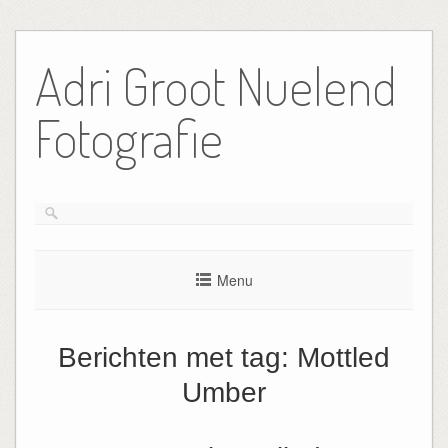
Ga
naar
Adri Groot Nuelend
de
inhoud
Fotografie
Menu
Berichten met tag:
Mottled
Umber