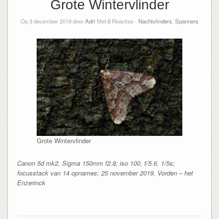
Grote Wintervlinder
Op 3 december 2019 door
Adri
Met
0
Reacties -
Nachtvlinders
,
Spanners
Grote Wintervlinder
Canon 5d mk2, Sigma 150mm f2.8; iso 100, f/5.6, 1/5s;
focusstack van 14 opnames; 25 november 2019, Vorden – het
Enzerinck