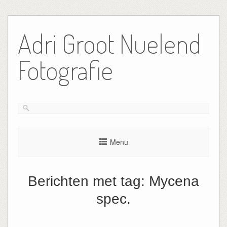
Ga
naar
Adri Groot Nuelend
de
inhoud
Fotografie
Menu
Berichten met tag:
Mycena
spec.