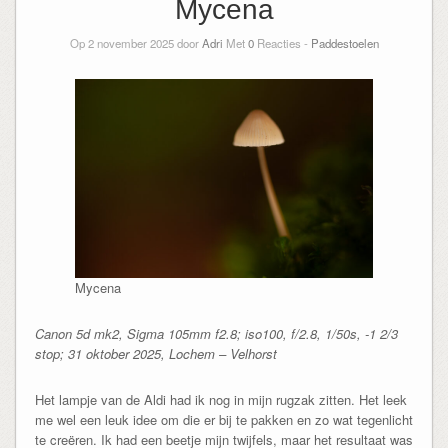
Mycena
Op 2 november 2025 door
Adri
Met
0
Reacties -
Paddestoelen
Mycena
Canon 5d mk2, Sigma 105mm f2.8; iso100, f/2.8, 1/50s, -1 2/3
stop; 31 oktober 2025, Lochem – Velhorst
Het lampje van de Aldi had ik nog in mijn rugzak zitten. Het leek
me wel een leuk idee om die er bij te pakken en zo wat tegenlicht
te creëren. Ik had een beetje mijn twijfels, maar het resultaat was