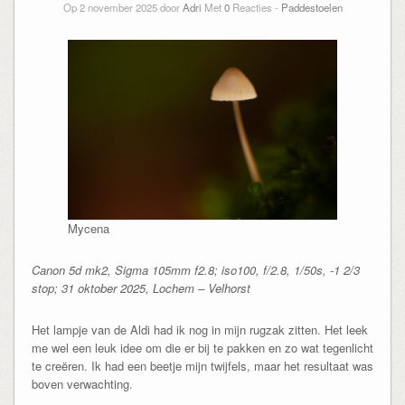
Op 2 november 2025 door
Adri
Met
0
Reacties -
Paddestoelen
Mycena
Canon 5d mk2, Sigma 105mm f2.8; iso100, f/2.8, 1/50s, -1 2/3
stop; 31 oktober 2025, Lochem – Velhorst
Het lampje van de Aldi had ik nog in mijn rugzak zitten. Het leek
me wel een leuk idee om die er bij te pakken en zo wat tegenlicht
te creëren. Ik had een beetje mijn twijfels, maar het resultaat was
boven verwachting.