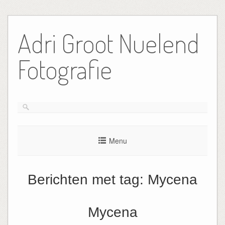
Ga
naar
Adri Groot Nuelend
de
inhoud
Fotografie
Menu
Berichten met tag:
Mycena
Mycena